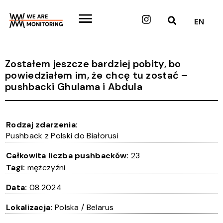
Przejdź
do
Instagram
EN
treści
Zostałem jeszcze bardziej pobity, bo
powiedziałem im, że chcę tu zostać –
pushbacki Ghulama i Abdula
Rodzaj zdarzenia:
Pushback z Polski do Białorusi
Całkowita liczba pushbacków:
23
Tagi:
mężczyźni
Data:
08.2024
Lokalizacja:
Polska / Belarus