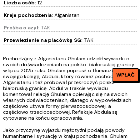
Liczba osób:
12
Kraje pochodzenia:
Afganistan
Prośba o azyl:
TAK
Przewiezienie na placówkę SG:
TAK
Pochodzący z Afganistanu Ghulam udzielił wywiadu o
swoich doświadczeniach na polsko-białoruskiej granicy
w lipcu 2025 roku. Ghulam
poprosił o tłumaczenie
WPŁAĆ
swojego kolegę, Abdula, który również pochodzi z
Afganistanu i też próbował przekroczyć polsko-
białoruską granicę. Abdul w trakcie wywiadu
komentował relację Ghulama opierając się na swoich
własnych doświadczeniach, dlatego w wypowiedziach
częściowo używa formy pierwszoosobowej, a
częściowo trzecioosobowej. Refleksje Abdula są
cytowane na końcu opracowania.
Jako przyczynę wyjazdu mężczyźni podają powody
humanitarne i sytuację w kraju pochodzenia. Ghulam