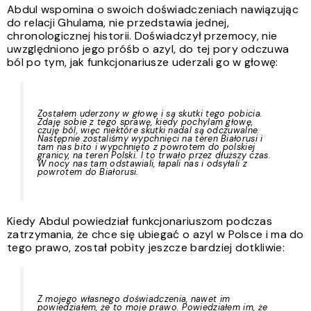
Abdul wspomina o swoich doświadczeniach nawiązując
do relacji Ghulama, nie przedstawia jednej,
chronologicznej historii. Doświadczył przemocy, nie
uwzględniono jego próśb o azyl, do tej pory odczuwa
ból po tym, jak funkcjonariusze uderzali go w głowę:
Zostałem uderzony w głowę i są skutki tego pobicia.
Zdaję sobie z tego sprawę, kiedy pochylam głowę,
czuję ból, więc niektóre skutki nadal są odczuwalne.
Następnie zostaliśmy wypchnięci na teren Białorusi i
tam nas bito i wypchnięto z powrotem do polskiej
granicy, na teren Polski. I to trwało przez dłuższy czas.
W nocy nas tam odstawiali, łapali nas i odsyłali z
powrotem do Białorusi.
Kiedy Abdul powiedział funkcjonariuszom podczas
zatrzymania, że chce się ubiegać o azyl w Polsce i ma do
tego prawo, został pobity jeszcze bardziej dotkliwie:
Z mojego własnego doświadczenia, nawet im
powiedziałem, że to moje prawo. Powiedziałem im, że