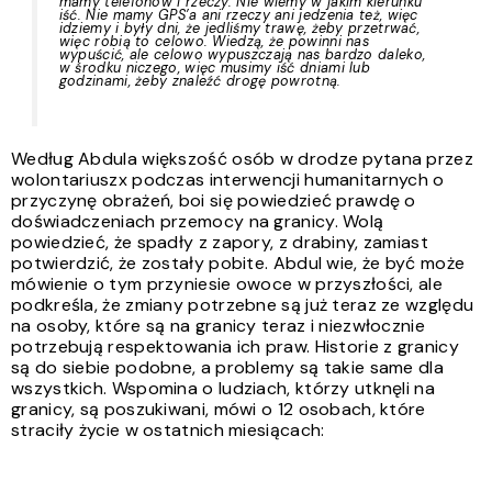
mamy telefonów i rzeczy. Nie wiemy w jakim kierunku
iść. Nie mamy GPS’a ani rzeczy ani jedzenia też, więc
idziemy i były dni, że jedliśmy trawę, żeby przetrwać,
więc robią to celowo. Wiedzą, że powinni nas
wypuścić, ale celowo wypuszczają nas bardzo daleko,
w środku niczego, więc musimy iść dniami lub
godzinami, żeby znaleźć drogę powrotną.
Według Abdula większość osób w drodze pytana przez
wolontariuszx podczas interwencji humanitarnych o
przyczynę obrażeń, boi się powiedzieć prawdę o
doświadczeniach przemocy na granicy. Wolą
powiedzieć, że spadły z zapory, z drabiny, zamiast
potwierdzić, że zostały pobite. Abdul wie, że być może
mówienie o tym przyniesie owoce w przyszłości, ale
podkreśla, że zmiany potrzebne są już teraz ze względu
na osoby, które są na granicy teraz i niezwłocznie
potrzebują respektowania ich praw. Historie z granicy
są do siebie podobne, a problemy są takie same dla
wszystkich. Wspomina o ludziach, którzy utknęli na
granicy, są poszukiwani, mówi o 12 osobach, które
straciły życie w ostatnich miesiącach: