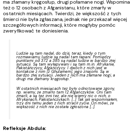
ma złamany kręgosłup, drugi połamane nogi. Wspomina
też o 12 osobach z Afganistanu, które zmarły w
ostatnich miesiącach. Twierdzi, że większość z tych
śmierci nie była zgłaszana, jednak nie przekazał więcej
szczegółowych informacji, które mogłyby pomóc
zweryfikować te doniesienia.
Ludzie są tam nadal, do dziś, teraz, kiedy o tym
rozmawiamy, ludzie są nadal tam łapani. Pomiędzy
punktami od 372 a 385 są nadal ludzie w bardzo złej
sytuacji. Są tam wyłapywani i są tam m.in.
Afrykanie,
Pakistańczycy, Afgańczycy. I dwóch z nich jest w
kontakcie z nim [z Ghulamem], jego znajomi. Są w
bardzo złej sytuacji. Jeden z nich ma złamane nogi, a
drugi ma złamany kręgosłup.”
W ostatnich miesiącach też były odnotowane zgony,
np. wiemy, że zmarło tam 12 Afgańczyków. Oni tam
zmarli, a są też inni też, ale nie wiemy nic o nich, o
Afrykanach, Pakistańczykach. […] Tak jak wspomniałem,
trzy dni temu jeden z nich stracił życie. On mówi, że
większość z nich nie została zgłoszona […].
Refleksje Abdula: