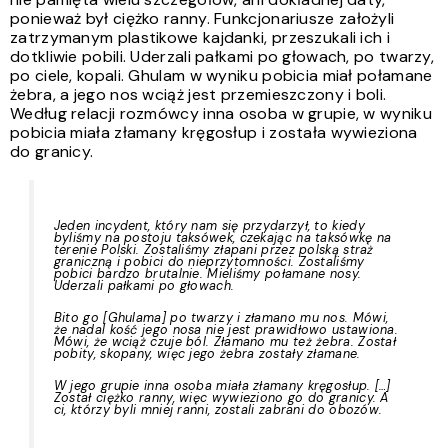
ponieważ był ciężko ranny.
Funkcjonariusze założyli
zatrzymanym plastikowe kajdanki, przeszukali ich i
dotkliwie pobili. Uderzali pałkami po głowach, po twarzy,
po ciele, kopali. Ghulam w wyniku pobicia miał połamane
żebra, a jego nos wciąż jest przemieszczony i boli.
Według relacji rozmówcy inna osoba w grupie, w wyniku
pobicia miała złamany kręgosłup i została wywieziona
do granicy.
Jeden incydent, który nam się przydarzył, to kiedy
byliśmy na postoju taksówek, czekając na taksówkę na
terenie Polski. Zostaliśmy złapani przez polską straż
graniczną i pobici do nieprzytomności. Zostaliśmy
pobici bardzo brutalnie. Mieliśmy połamane nosy.
Uderzali pałkami po głowach.
Bito go [Ghulama] po twarzy i złamano mu nos. Mówi,
że nadal kość jego nosa nie jest prawidłowo ustawiona.
Mówi, że wciąż czuje ból. Złamano mu też żebra. Został
pobity, skopany, więc jego żebra zostały złamane.
W jego grupie inna osoba miała złamany kręgosłup. […]
Został ciężko ranny, więc wywieziono go do granicy. A
ci, którzy byli mniej ranni, zostali zabrani do obozów.