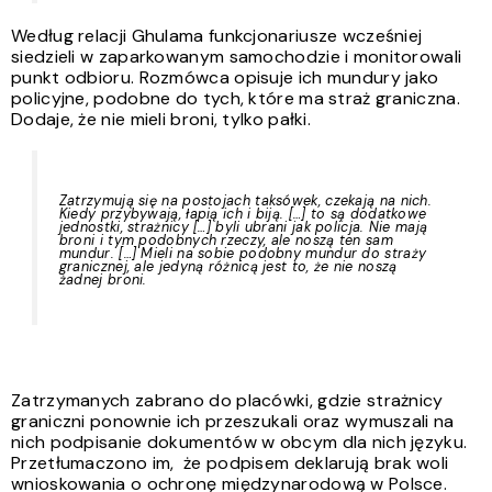
Według relacji Ghulama funkcjonariusze wcześniej
siedzieli w zaparkowanym samochodzie i monitorowali
punkt odbioru. Rozmówca opisuje ich mundury jako
policyjne, podobne do tych, które ma straż graniczna.
Dodaje, że nie mieli broni, tylko pałki.
Zatrzymują się na postojach taksówek, czekają na nich.
Kiedy przybywają, łapią ich i biją. […] to są dodatkowe
jednostki, strażnicy […] byli ubrani jak policja. Nie mają
broni i tym podobnych rzeczy, ale noszą ten sam
mundur. […] Mieli na sobie podobny mundur do straży
granicznej, ale jedyną różnicą jest to, że nie noszą
żadnej broni.
Zatrzymanych zabrano do placówki, gdzie strażnicy
graniczni ponownie ich przeszukali oraz wymuszali na
nich podpisanie dokumentów w obcym dla nich języku.
Przetłumaczono im, że podpisem deklarują
brak woli
wnioskowania o ochronę międzynarodową w Polsce.