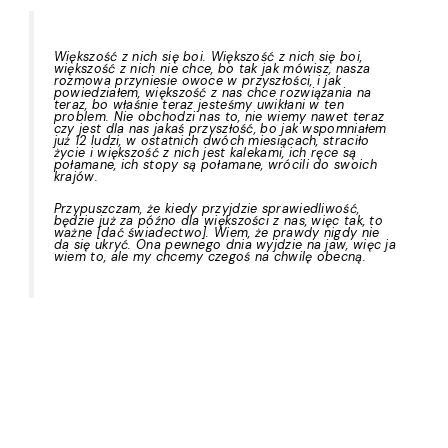
Większość z nich się boi. Większość z nich się boi,
większość z nich nie chce, bo tak jak mówisz, nasza
rozmowa przyniesie owoce w przyszłości, i jak
powiedziałem, większość z nas chce rozwiązania na
teraz, bo właśnie teraz jesteśmy uwikłani w ten
problem. Nie obchodzi nas to, nie wiemy nawet teraz
czy jest dla nas jakaś przyszłość, bo jak wspomniałem
już 12 ludzi, w ostatnich dwóch miesiącach, straciło
życie i większość z nich jest kalekami, ich ręce są
połamane, ich stopy są połamane, wrócili do swoich
krajów.
Przypuszczam, że kiedy przyjdzie sprawiedliwość,
będzie już za późno dla większości z nas, więc tak, to
ważne [dać świadectwo]. Wiem, że prawdy nigdy nie
da się ukryć. Ona pewnego dnia wyjdzie na jaw, więc ja
wiem to, ale my chcemy czegoś na chwilę obecną.
Strona internetowa powstała w ramach