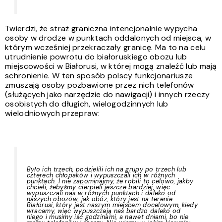
Twierdzi, że straż graniczna intencjonalnie wypycha
osoby w drodze w punktach oddalonych od miejsca, w
którym wcześniej przekraczały granicę. Ma to na celu
utrudnienie powrotu do białoruskiego obozu lub
miejscowości w Białorusi, w której mogą znaleźć lub mają
schronienie. W ten sposób polscy funkcjonariusze
zmuszają osoby pozbawione przez nich telefonów
(służących jako narzędzie do nawigacji) i innych rzeczy
osobistych do długich, wielogodzinnych lub
wielodniowych przepraw:
Było ich trzech, podzielili ich na grupy po trzech lub
czterech chłopaków i wypuszczali ich w różnych
punktach. I nie zapominajmy, że robili to celowo, jakby
chcieli, żebyśmy cierpieli jeszcze bardziej, więc
wypuszczali nas w różnych punktach i daleko od
naszych obozów, jak obóz, który jest na terenie
Białorusi, który jest naszym miejscem docelowym, kiedy
wracamy, więc wypuszczają nas bardzo daleko od
niego i musimy iść godzinami, a nawet dniami, bo nie