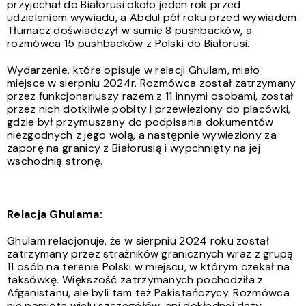
przyjechał do Białorusi około jeden rok przed
udzieleniem wywiadu, a Abdul pół roku przed wywiadem.
Tłumacz doświadczył w sumie 8 pushbacków, a
rozmówca 15 pushbacków z Polski do Białorusi.
Wydarzenie, które opisuje w relacji Ghulam, miało
miejsce w sierpniu 2024r. Rozmówca został zatrzymany
przez funkcjonariuszy razem z 11 innymi osobami, został
przez nich dotkliwie pobity i przewieziony do placówki,
gdzie był przymuszany do podpisania dokumentów
niezgodnych z jego wolą, a następnie wywieziony za
zaporę na granicy z Białorusią i wypchnięty na jej
wschodnią stronę.
Relacja Ghulama:
Ghulam relacjonuje, że w sierpniu 2024 roku został
zatrzymany przez strażników granicznych w
raz z grupą
11 osób
na terenie Polski w miejscu, w którym czekał na
taksówkę. W
iększość zatrzymanych pochodziła z
Afganistanu, ale byli tam też Pakistańczycy. Rozmówca
nie pamięta wielu szczegółów, ani dokładnej daty,