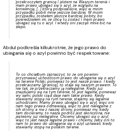
przekroczyłem granicę i jestem na Waszym terenie i
mam prawo ubiegać się o azyl, ze względu na
konwencję, […] którą podpisaliście, więc w moim
przypadku pobili mnie jeszcze bardziej. W moim
przypadku, zostałem jeszcze bardziej pobity, bo
powiedziałem im, że chcę tu zostać i mam prawo
ubiegać się tu o azyl. I wtedy oni zaczęli mnie bić na
ślepo.
Abdul podkreśla kilkukrotnie, że jego prawo do
ubiegania się o azyl powinno być respektowane:
To co chciałbym zaznaczyć, to że oni powinni
przyznawać uchodźcom prawo do ubiegania się o azyl
na terenie Polski, ponieważ to jest nasze prawo. I kiedy
przekraczamy [granicę], to staje się naszym prawem. To
nie tak, że przekraczamy ją nielegalnie. Kiedy już
znajdujemy się na tym terenie, to jest legalne, ponieważ
wy sami, polski rząd daje nam takie prawo. Kiedy
stawiamy stopę na tym terenie, stajemy się legalnie
uchodźcami. Mamy prawo ubiegać się o azyl, więc oni
nam tego prawa odmawiają, więc to jest nielegalne z
ich strony, a nie z naszej strony, ponieważ my, kiedy
tam docieramy, to nasza podróż jest skończona, nie
jesteśmy już nielegalnie. Chcemy ubiegać się o azyl,
więc to jest nasze legalne prawo i chcemy, żeby oni to
nam to prawo do ubiegania się o azyl uznawali, kiedy
stawiamy stopę na polskim terenie.