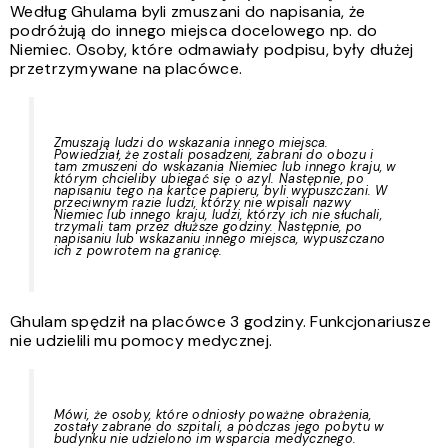
Według Ghulama byli zmuszani do napisania, że
podróżują do innego miejsca docelowego np. do
Niemiec. Osoby, które odmawiały podpisu, były dłużej
przetrzymywane na placówce.
Zmuszają ludzi do wskazania innego miejsca.
Powiedział, że zostali posadzeni, zabrani do obozu i
tam zmuszeni do wskazania Niemiec lub innego kraju, w
którym chcieliby ubiegać się o azyl. Następnie, po
napisaniu tego na kartce papieru, byli wypuszczani. W
przeciwnym razie ludzi, którzy nie wpisali nazwy
Niemiec lub innego kraju, ludzi, którzy ich nie słuchali,
trzymali tam przez dłuższe godziny. Następnie, po
napisaniu lub wskazaniu innego miejsca, wypuszczano
ich z powrotem na granicę.
Ghulam spędził na placówce 3 godziny. Funkcjonariusze
nie udzielili mu pomocy medycznej.
Mówi, że osoby, które odniosły poważne obrażenia,
zostały zabrane do szpitali, a podczas jego pobytu w
budynku nie udzielono im wsparcia medycznego.