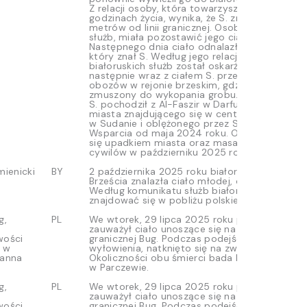
Z relacji osoby, która towarzyszyła mu w osta
godzinach życia, wynika, że S. zmarł w Białorusi
metrów od linii granicznej. Osoba ta, obawiają
służb, miała pozostawić jego ciało na miejscu.
Następnego dnia ciało odnalazł inny mężczyz
który znał S. Według jego relacji, po przybyciu
białoruskich służb został oskarżony o zabójst
następnie wraz z ciałem S. przewieziony do j
obozów w rejonie brzeskim, gdzie miał zostać
zmuszony do wykopania grobu.
S. pochodził z Al-Faszir w Darfurze Północnym
miasta znajdującego się w centrum wojny d
w Sudanie i oblężonego przez Siły Szybkiego
Wsparcia od maja 2024 roku. Oblężenie zako
się upadkiem miasta oraz masakrą dziesiątek 
cywilów w październiku 2025 roku.
mienicki
BY
2 października 2025 roku białoruska straż gra
Brześcia znalazła ciało młodej, czarnoskórej ko
Według komunikatu służb białoruskich, ciało m
znajdować się w pobliżu polskiej zapory granic
g,
PL
We wtorek, 29 lipca 2025 roku patrol SG i W
zauważył ciało unoszące się na wodzie rzeki
wości
granicznej Bug. Podczas podejścia do wody, w
 w
wyłowienia, natknięto się na zwłoki kolejnej os
Hanna
Okoliczności obu śmierci bada Prokuratura R
w Parczewie.
g,
PL
We wtorek, 29 lipca 2025 roku patrol SG i W
zauważył ciało unoszące się na wodzie rzeki
wości
granicznej Bug. Podczas podejścia do wody, w