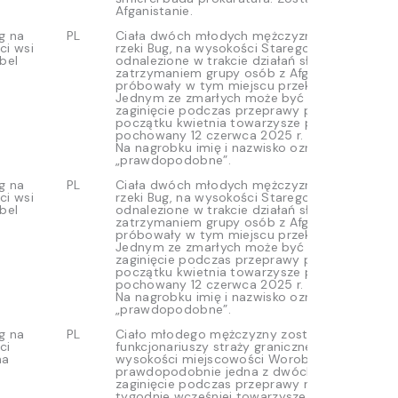
Afganistanie.
g na
PL
Ciała dwóch młodych mężczyzn zostały wyło
ci wsi
rzeki Bug, na wysokości Starego Bubla. Został
bel
odnalezione w trakcie działań służb związanyc
zatrzymaniem grupy osób z Afganistanu, któr
próbowały w tym miejscu przekroczyć granicę
Jednym ze zmarłych może być osoba, której
zaginięcie podczas przeprawy przez rzekę zgło
początku kwietnia towarzysze podróży. Zosta
pochowany 12 czerwca 2025 r. w Janowie Pod
Na nagrobku imię i nazwisko oznaczono jako
„prawdopodobne”.
g na
PL
Ciała dwóch młodych mężczyzn zostały wyło
ci wsi
rzeki Bug, na wysokości Starego Bubla. Został
bel
odnalezione w trakcie działań służb związanyc
zatrzymaniem grupy osób z Afganistanu, któr
próbowały w tym miejscu przekroczyć granicę
Jednym ze zmarłych może być osoba, której
zaginięcie podczas przeprawy przez rzekę zgło
początku kwietnia towarzysze podróży. Zosta
pochowany 12 czerwca 2025 r. w Janowie Pod
Na nagrobku imię i nazwisko oznaczono jako
„prawdopodobne”.
g na
PL
Ciało młodego mężczyzny zostało zauważone
ci
funkcjonariuszy straży granicznej na rzece Bug
na
wysokości miejscowości Woroblin. Jest to
prawdopodobnie jedna z dwóch osób, której
zaginięcie podczas przeprawy rzeką zgłaszali
tygodnie wcześniej towarzysze podróży. W zw