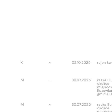
K
-
02.10.2025
rejon ka
M
-
30.07.2025
rzeka Bu
okolice
miejsco
Kuzawka
gminie 
M
-
30.07.2025
rzeka Bu
okolice
miejsco