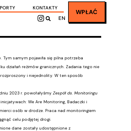
PORTY
KONTAKTY
WPŁAĆ
I
EN
n
s
t
a
g
e. Tym samym pojawiła się pilna potrzeba
r
ku działań reżimów granicznych. Zadania tego nie
a
m
rozproszony i niejednolity. W ten sposób
rudniu 2023 r. powołałyśmy
Zespół ds. Monitoringu
inicjatywach: We Are Monitoring, Badaczki i
śmierci osób w drodze. Praca nad monitoringiem
ągnąć celu podjętej drogi.
znione dane zostały udostępnione z