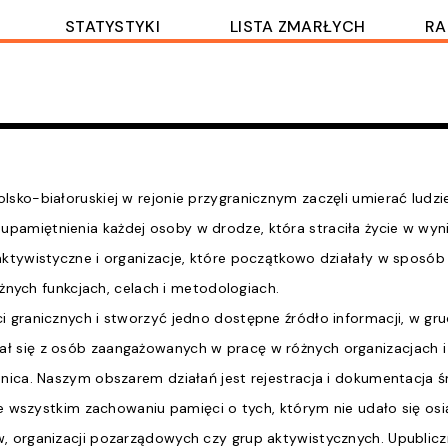
STATYSTYKI
LISTA ZMARŁYCH
RA
sko-białoruskiej w rejonie przygranicznym zaczęli umierać ludzi
amiętnienia każdej osoby w drodze, która straciła życie w wyni
ktywistyczne i organizacje, które początkowo działały w sposób 
óżnych funkcjach, celach i metodologiach.
i granicznych i stworzyć jedno dostępne źródło informacji, w g
ał się z osób zaangażowanych w pracę w różnych organizacjach i 
nica. Naszym obszarem działań jest rejestracja i dokumentacja 
de wszystkim zachowaniu pamięci o tych, którym nie udało się osi
, organizacji pozarządowych czy grup aktywistycznych. Upublic