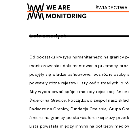
Przejdź
ŚWIADECTWA
do
treści
Lista zmarłych
Od początku kryzysu humanitarnego na granicy pol
monitorowania i dokumentowania przemocy oraz up
podjęły się władze państwowe, lecz różne osoby a
powstały różne rejestry i listy osób zmarłych, o r
Aby wypracować spójne metody rejestracji śmierc
Śmierci na Granicy
. Początkowo zespół nasz skład
Badacze na Granicy, Fundacja Ocalenie, Grupa Gra
śmierci na granicy polsko-białoruskiej służy prze
Lista powstała między innymi na potrzeby mediów