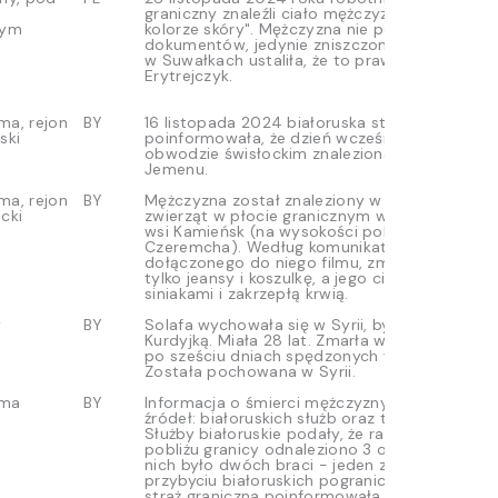
graniczny znaleźli ciało mężczyzny "o niebiał
nym
kolorze skóry". Mężczyzna nie posiadał przy s
dokumentów, jedynie zniszczony telefon. Prok
w Suwałkach ustaliła, że to prawdopodobnie 2
Erytrejczyk.
ma, rejon
BY
16 listopada 2024 białoruska straż graniczna
ski
poinformowała, że dzień wcześniej na bagnac
obwodzie świsłockim znaleziono ciało osoby 
Jemenu.
ma, rejon
BY
Mężczyzna został znaleziony w pobliżu bramki
cki
zwierząt w płocie granicznym w okolicach biał
wsi Kamieńsk (na wysokości polskiej miejscow
Czeremcha). Według komunikatu służb białorus
dołączonego do niego filmu, zmarły miał na s
tylko jeansy i koszulkę, a jego ciało było pokry
siniakami i zakrzepłą krwią.
w
BY
Solafa wychowała się w Syrii, była z pochodz
Kurdyjką. Miała 28 lat. Zmarła w białoruskim s
po sześciu dniach spędzonych w pasie granic
Została pochowana w Syrii.
ama
BY
Informacja o śmierci mężczyzny pochodzi z 
źródeł: białoruskich służb oraz towarzysza po
Służby białoruskie podały, że rano 8 październ
pobliżu granicy odnaleziono 3 osoby z Iranu.
nich było dwóch braci - jeden z nich zmarł po
przybyciu białoruskich pograniczników. Białor
straż graniczna poinformowała, że wcześniej