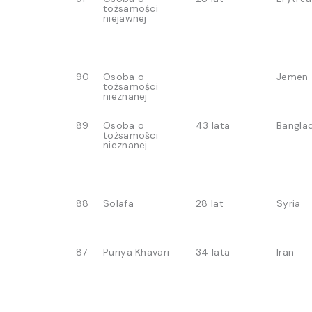
tożsamości
niejawnej
90
Osoba o
-
Jemen
tożsamości
nieznanej
89
Osoba o
43 lata
Bangla
tożsamości
nieznanej
88
Solafa
28 lat
Syria
87
Puriya Khavari
34 lata
Iran