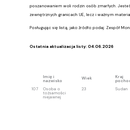
poszanowaniem woli rodzin osób zmarłych. Jeste
zewnętrznych granicach UE, lecz i ważnym materia
Posługując się listą, jako źródło podaj: Zespół M
Ostatnia aktualizacja listy: 04.06.2026
Imię i
Kraj
Wiek
nazwisko
pocho
Imię i
Kraj
Wiek
107
Osoba o
23
Sudan
nazwisko
pocho
tożsamości
niejawnej