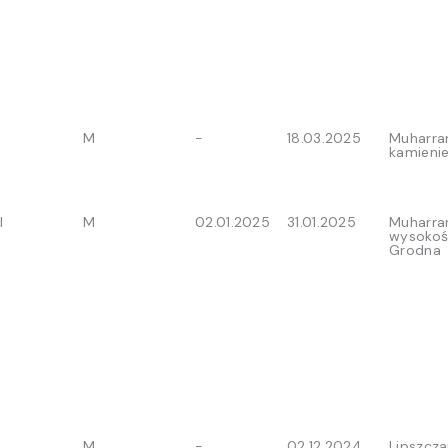
M
-
18.03.2025
Muharra
kamienie
l
M
02.01.2025
31.01.2025
Muharra
wysokoś
Grodna
M
-
02.12.2024
Lipszcza