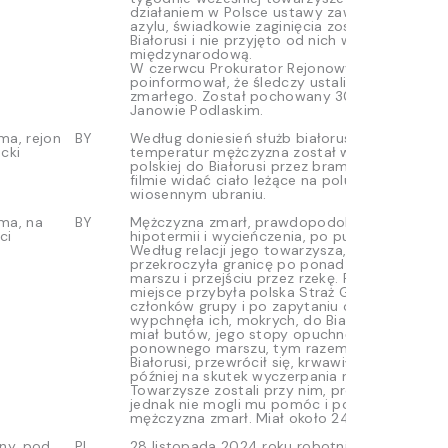
działaniem w Polsce ustawy zawieszającej pr
azylu, świadkowie zaginięcia zostali wypchnię
Białorusi i nie przyjęto od nich wniosków o oc
międzynarodową.
W czerwcu Prokurator Rejonowy w Białej Podla
poinformował, że śledczy ustalili tożsamość
zmarłego. Został pochowany 30 lipca 2025 r.
Janowie Podlaskim.
ma, rejon
BY
Według doniesień służb białoruskich, mimo u
cki
temperatur mężczyzna został wyrzucony ze s
polskiej do Białorusi przez bramkę dla zwierzą
filmie widać ciało leżące na polu, w lekkim,
wiosennym ubraniu.
ma, na
BY
Mężczyzna zmarł, prawdopodobnie na skutek
ci
hipotermii i wycieńczenia, po pushbacku z Pols
Według relacji jego towarzysza, jego grupa
przekroczyła granicę po ponad czterogodzin
marszu i przejściu przez rzekę. Po 15-20 minu
miejsce przybyła polska Straż Graniczna, złap
członków grupy i po zapytaniu o kraj pochodz
wypchnęła ich, mokrych, do Białorusi. Mężczyz
miał butów, jego stopy opuchnęły. W trakcie
ponownego marszu, tym razem z powrotem, 
Białorusi, przewrócił się, krwawił z nosa. Niedł
później na skutek wyczerpania nie mógł iść dal
Towarzysze zostali przy nim, próbując go ogrz
jednak nie mogli mu pomóc i po niedługim cza
mężczyzna zmarł. Miał około 24 lat.
ny, pod
PL
28 listopada 2024 roku robotnicy naprawiają