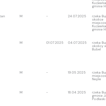
Kuzawka
gminie 
tan
M
-
24.07.2025
rzeka Bu
okolice
miejsco
Kuzawka
gminie 
M
01.07.2025
04.07.2025
rzeka B
okolicy 
Bubel
M
-
19.05.2025
rzeka Bu
miejsco
Neple
M
-
18.04.2025
rzeka B
gminie 
Podlaski