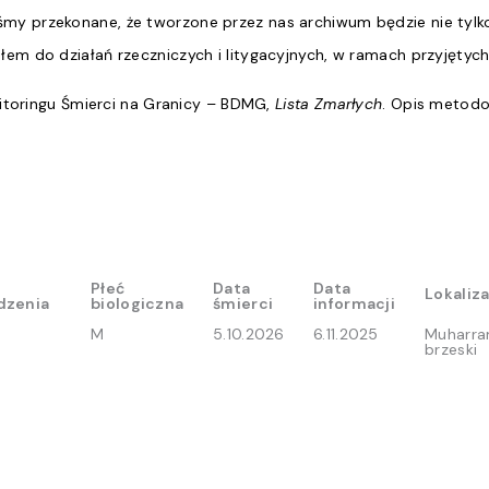
śmy przekonane, że tworzone przez nas archiwum będzie nie ty
łem do działań rzeczniczych i litygacyjnych, w ramach przyjętyc
onitoringu Śmierci na Granicy – BDMG,
Lista Zmarłych
. Opis metodol
Płeć
Data
Data
Lokaliz
dzenia
biologiczna
śmierci
informacji
Płeć
Data
Data
Lokaliz
M
5.10.2026
6.11.2025
Muharra
dzenia
biologiczna
śmierci
informacji
brzeski