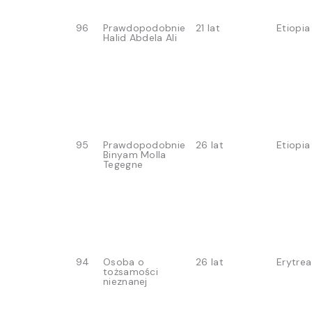
96
Prawdopodobnie
21 lat
Etiopia
Halid Abdela Ali
95
Prawdopodobnie
26 lat
Etiopia
Binyam Molla
Tegegne
94
Osoba o
26 lat
Erytrea
tożsamości
nieznanej