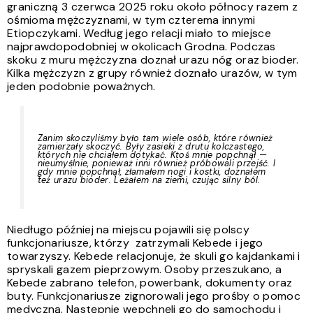
graniczną 3 czerwca 2025 roku około północy razem z
ośmioma mężczyznami, w tym czterema innymi
Etiopczykami. Według jego relacji miało to miejsce
najprawdopodobniej w okolicach Grodna. Podczas
skoku z muru mężczyzna doznał urazu nóg oraz bioder.
Kilka mężczyzn z grupy również doznało urazów, w tym
jeden podobnie poważnych.
Zanim skoczyliśmy było tam wiele osób, które również
zamierzały skoczyć. Były zasieki z drutu kolczastego,
których nie chciałem dotykać. Ktoś mnie popchnął —
nieumyślnie, ponieważ inni również próbowali przejść. I
gdy mnie popchnął, złamałem nogi i kostki, doznałem
też urazu bioder. Leżałem na ziemi, czując silny ból.
Niedługo później na miejscu pojawili się polscy
funkcjonariusze, którzy zatrzymali Kebede i jego
towarzyszy. Kebede relacjonuje, że skuli go kajdankami i
spryskali gazem pieprzowym. Osoby przeszukano, a
Kebede zabrano telefon, powerbank, dokumenty oraz
buty. Funkcjonariusze zignorowali jego prośby o pomoc
medyczną. Następnie wepchnęli go do samochodu i