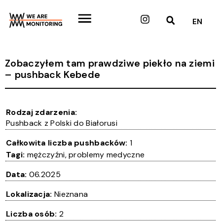
Przejdź
do
Instagram
EN
treści
Zobaczyłem tam prawdziwe piekło na ziemi
– pushback Kebede
Rodzaj zdarzenia:
Pushback z Polski do Białorusi
Całkowita liczba pushbacków:
1
Tagi:
mężczyźni
,
problemy medyczne
Data:
06.2025
Lokalizacja:
Nieznana
Liczba osób:
2