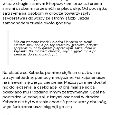
wraz z drugim rannym Etiopczykiem oraz czterema
innymi osobami i przewieźli na placówkę. Od początku
zatrzymania osobom w drodze towarzyszyły
szyderstwa i dowcipy ze strony służb. Jazda
samochodem trwała około godziny.
Miałem złamane kostki i biodra i leżałem na ziemi.
Czułem silny ból, a polscy strażnicy graniczni przyszli i
spryskali mi oczy gazem pieprzowym, zakuli mnie w
kajdanki. Nie mogłem chodzić, więc ciągnęli mnie po
ziemi aż do samochodu […].
Na placówce Kebede, pomimo ciężkich urazów, nie
otrzymał żadnej pomocy medycznej. Funkcjonariusze
naśmiewali się z jego cierpienia. Mężczyzna nie dostał
nic do jedzenia, a czekoladę, którą miał ze sobą
odebrano mu i rozdano innym zatrzymanym. Spał na
podłodze w jednej sali z innymi osobami w drodze.
Kebede nie był w stanie chodzić przez urazy obu nóg,
więc funkcjonariusze ciągnęli go siłą.