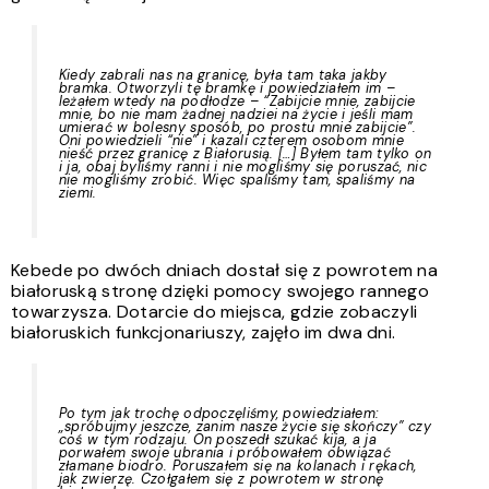
Kiedy zabrali nas na granicę, była tam taka jakby
bramka. Otworzyli tę bramkę i powiedziałem im –
leżałem wtedy na podłodze – “Zabijcie mnie, zabijcie
mnie, bo nie mam żadnej nadziei na życie i jeśli mam
umierać w bolesny sposób, po prostu mnie zabijcie”.
Oni powiedzieli “nie” i kazali czterem osobom mnie
nieść przez granicę z Białorusią. […] Byłem tam tylko on
i ja, obaj byliśmy ranni i nie mogliśmy się poruszać, nic
nie mogliśmy zrobić. Więc spaliśmy tam, spaliśmy na
ziemi.
Kebede po dwóch dniach dostał się z powrotem na
białoruską stronę dzięki pomocy swojego rannego
towarzysza. Dotarcie do miejsca, gdzie zobaczyli
białoruskich funkcjonariuszy, zajęło im dwa dni.
Po tym jak trochę odpoczęliśmy, powiedziałem:
„spróbujmy jeszcze, zanim nasze życie się skończy” czy
coś w tym rodzaju. On poszedł szukać kija, a ja
porwałem swoje ubrania i próbowałem obwiązać
złamane biodro. Poruszałem się na kolanach i rękach,
jak zwierzę. Czołgałem się z powrotem w stronę