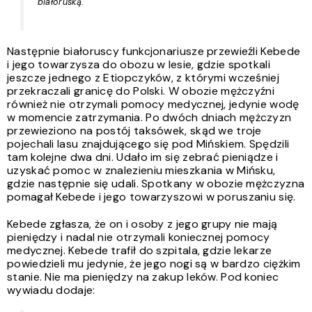
białoruską.
Następnie białoruscy funkcjonariusze przewieźli Kebede
i jego towarzysza do obozu w lesie, gdzie spotkali
jeszcze jednego z Etiopczyków, z którymi wcześniej
przekraczali granicę do Polski. W obozie mężczyźni
również nie otrzymali pomocy medycznej, jedynie wodę
w momencie zatrzymania. Po dwóch dniach mężczyzn
przewieziono na postój taksówek, skąd we troje
pojechali lasu znajdującego się pod Mińskiem. Spędzili
tam kolejne dwa dni. Udało im się zebrać pieniądze i
uzyskać pomoc w znalezieniu mieszkania w Mińsku,
gdzie następnie się udali. Spotkany w obozie mężczyzna
pomagał Kebede i jego towarzyszowi w poruszaniu się.
Kebede zgłasza, że on i osoby z jego grupy nie mają
pieniędzy i nadal nie otrzymali koniecznej pomocy
medycznej. Kebede trafił do szpitala, gdzie lekarze
powiedzieli mu jedynie, że jego nogi są w bardzo ciężkim
stanie. Nie ma pieniędzy na zakup leków. Pod koniec
wywiadu dodaje: