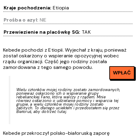
Kraje pochodzenia:
Etiopia
Prośba o azyl:
NIE
Przewiezienie na placówkę SG:
TAK
Kebede pochodzi z Etiopii. Wyjechał z kraju, ponieważ
został oskarżony o wspieranie opozycyjnej wobec
rządu organizacji. Część jego rodziny została
zamordowana z tego samego powodu.
WPŁAĆ
Wielu członków mojej rodziny zostało zamordowanych,
ponieważ oskarżono ich o wspieranie grupy
rebelianckiej Fano, która walczy z rządem. Mnie
również oskarżono o udzielanie pomocy i wsparcia tej
grupie, a wielu członków mojej rodziny zostało
zabitych. To dlatego uciekłem i przedostałem się przez
Białoruś, aby dotrzeć tutaj.
Kebede przekroczył polsko-białoruską zaporę