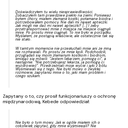
Doświadczyłem tu wielu niesprawiedliwości.
Zobaczyłem tam prawdziwe piekło na ziemi. Ponieważ
byłem chory, miałem złamane kostki, połamane biodra i
potrzebowałem pomocy. Nie dali mi nawet apteczki.
Jak mogli nie dać mi nawet apteczki? […] I żeby
przetransportować mnie z miejsca na miejsce ciągnęli
mnie. Po prostu mnie ciągnęli. To nie było w porządku.
Myślałem, że postąpią właściwie, ale ostatecznie tak się
nie stało.
W tamtym momencie nie przesłuchali mnie ani ze mną
nie rozmawiali. Po prostu ze mnie kpili. Podchodzili,
przyglądali się moim złamanym kostkom i biodrom,
śmiejąc się mówili: “Jestem lekarzem, pomogę ci”, a
następnie: “Nie potrzebujesz lekarza, ja pomogę ci
wyzdrowieć”. Przedrzeźniali moje wycie i jęki z bólu.
Wyśmiewali się z tego. Nie było mowy o zwykłej
rozmowie, zapytaniu mnie o to, jaki mam problem i
czego szukam.
Zapytany o to, czy prosił funkcjonariuszy o ochronę
międzynarodową, Kebede odpowiedział:
Nie było o tym mowy. Jak w ogóle miałem ich o
cokolwiek zapytać, gdy mnie wyśmiewali? Nie