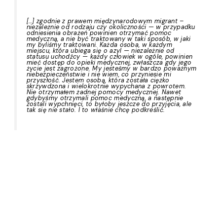
[…] zgodnie z prawem międzynarodowym migrant –
niezależnie od rodzaju czy okoliczności — w przypadku
odniesienia obrażeń powinien otrzymać pomoc
medyczną, a nie być traktowany w taki sposób, w jaki
my byliśmy traktowani. Każda osoba, w każdym
miejscu, która ubiega się o azyl — niezależnie od
statusu uchodźcy — każdy człowiek w ogóle, powinien
mieć dostęp do opieki medycznej, zwłaszcza gdy jego
życie jest zagrożone. My jesteśmy w bardzo poważnym
niebezpieczeństwie i nie wiem, co przyniesie mi
przyszłość. Jestem osobą, która została ciężko
skrzywdzona i wielokrotnie wypychana z powrotem.
Nie otrzymałem żadnej pomocy medycznej. Nawet
gdybyśmy otrzymali pomoc medyczną, a następnie
zostali wypchnięci, to byłoby jeszcze do przyjęcia, ale
tak się nie stało. I to właśnie chcę podkreślić.
Strona internetowa powstała w ramach
otrzymanego przez Stowarzyszenie projektu
finansowanego przez Islandię, Liechtenstein i