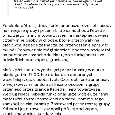
traktowali mnie nawet jak człowieka. Nie mogłem nawet
dojść do etapu zadania pytania, ponieważ jedynie ze
mnie szydzili.
Po około półtorej doby, funkcjonariusze rozdzielili osoby
na mniejsze grupy i przenieśli do samochodu Kebede
wraz z jego rannym towarzyszem, a następnie również
cztery inne osoby w drodze, które przebywały na
placówce. Kebede zaznacza, że przenoszenie sprawiło
mu ból. Ponieważ nie mógł siedzieć, podczas jazdy leżał
na podłodze samochodu. Następnie funkcjonariusze
odwieźli ich pod zaporę graniczną.
Mężczyźni zostali wypchnięci przez bramkę w murze
około godzin 17:00. Nie oddano im odebranych
wcześniej rzeczy osobistych. Czterech funkcjonariuszy
w wojskowych mundurach kazało osobom z grupy
przenieść przez granicę Kebede i jego towarzysza.
Według relacji Kebede funkcjonariusze widzieli, że ranni
mężczyźni zostali zostawieni na ziemi i pomimo tego
zamknęli za nimi bramkę. Zostawieni przez resztę grupy,
Kebede i jego towarzysz spali później pod zaporą
graniczną w miejscu zdarzenia.