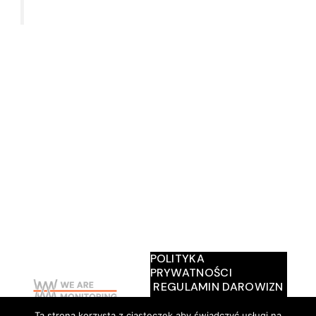
Strona internetowa powstała w ramach
otrzymanego przez Stowarzyszenie projektu
finansowanego przez Islandię, Liechtenstein i
Norwegię z Funduszy EOG i Funduszy Norweskich w
ramach Programu Aktywni Obywatele – Fundusz
Regionalny.
POLITYKA
PRYWATNOŚCI
REGULAMIN DAROWIZN
O NAS
AKTYWNI OBYWATELE
Ta strona korzysta z ciasteczek aby świadczyć usługi na