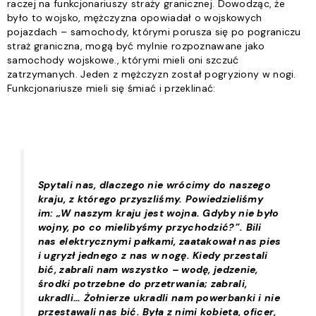
raczej na funkcjonariuszy straży granicznej. Dowodząc, że
było to wojsko, mężczyzna opowiadał o wojskowych
pojazdach – samochody, którymi porusza się po pograniczu
straż graniczna, mogą być mylnie rozpoznawane jako
samochody wojskowe.
, którymi mieli oni szczuć
zatrzymanych. Jeden z mężczyzn został pogryziony w nogi.
Funkcjonariusze mieli się śmiać i przeklinać:
Spytali nas, dlaczego nie wrócimy do naszego
kraju, z którego przyszliśmy. Powiedzieliśmy
im: „W naszym kraju jest wojna. Gdyby nie było
wojny, po co mielibyśmy przychodzić?”. Bili
nas elektrycznymi pałkami, zaatakował nas pies
i ugryzł jednego z nas w nogę. Kiedy przestali
bić, zabrali nam wszystko – wodę, jedzenie,
środki potrzebne do przetrwania; zabrali,
ukradli… Żołnierze ukradli nam powerbanki i nie
przestawali nas bić. Była z nimi kobieta, oficer,