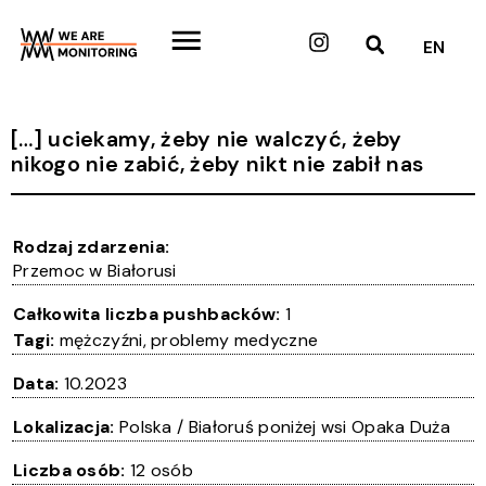
Przejdź
do
Instagram
EN
treści
[…] uciekamy, żeby nie walczyć, żeby
nikogo nie zabić, żeby nikt nie zabił nas
Rodzaj zdarzenia:
Przemoc w Białorusi
Całkowita liczba pushbacków:
1
Tagi:
mężczyźni
,
problemy medyczne
Data:
10.2023
Lokalizacja:
Polska / Białoruś poniżej wsi Opaka Duża
Liczba osób:
12 osób