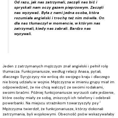
Od razu, jak nas zatrzymali, zaczęli nas bić i
spryskali nam oczy gazem pieprzowym. Zaczęli
nas wyzywać. Była z nami jedna osoba, która
rozumiała angielski i trochę też nim mówiła. On
dla nas tłumaczył w momencie, w którym nas
zatrzymali, kiedy nas zabrali. Bardzo nas
wyzywali.
Jeden z zatrzymanych mężczyzn znał angielski i pełnił rolę
tłumacza. Funkcjonariusze, według relacji Anasa, pytali,
dlaczego Syryjczycy nie wrócą do swojego kraju i dlaczego
nie biorą udziału w wojnie. Mężczyzna w imieniu grupy miał im
odpowiedzieć, że nie chcą walczyć ze swoimi rodakami,
swoimi braćmi. Później funkcjonariusze wyrzucili całe jedzenie,
które osoby miały ze sobą, zniszczyli ich telefony i odebrali
2
powerbanki. Na miejscu strażnikom towarzyszyły psy
Mężczyzna twierdził, że funkcjonariusze, którzy dokonali
zatrzymania, byli wojskowymi. Obecność psów wskazywałaby