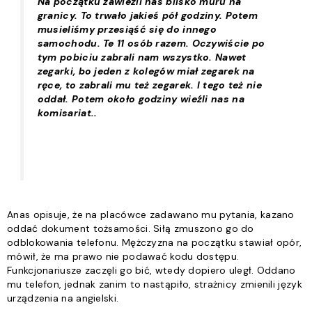
Na początku zawieźli nas blisko muru na
granicy. To trwało jakieś pół godziny. Potem
musieliśmy przesiąść się do innego
samochodu. Te 11 osób razem. Oczywiście po
tym pobiciu zabrali nam wszystko. Nawet
zegarki, bo jeden z kolegów miał zegarek na
ręce, to zabrali mu też zegarek. I tego też nie
oddał. Potem około godziny wieźli nas na
komisariat..
Anas opisuje, że na placówce zadawano mu pytania, kazano
oddać dokument tożsamości. Siłą zmuszono go do
odblokowania telefonu. Mężczyzna na początku stawiał opór,
mówił, że ma prawo nie podawać kodu dostępu.
Funkcjonariusze zaczęli go bić, wtedy dopiero uległ. Oddano
mu telefon, jednak zanim to nastąpiło, strażnicy zmienili język
urządzenia na angielski.