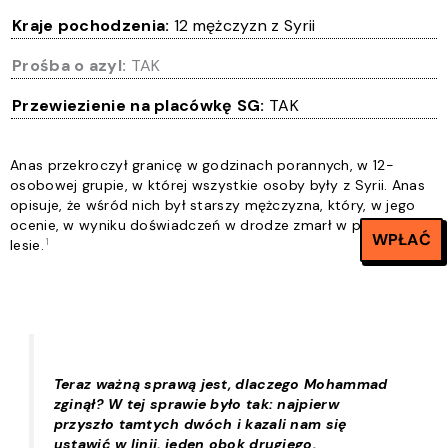
Kraje pochodzenia:
12 mężczyzn z Syrii
Prośba o azyl:
TAK
Przewiezienie na placówkę SG:
TAK
Anas przekroczył granicę w godzinach porannych, w 12-
osobowej grupie, w której wszystkie osoby były z Syrii. Anas
opisuje, że wśród nich był starszy mężczyzna, który, w jego
ocenie, w wyniku doświadczeń w drodze zmarł w polskim
WPŁAĆ
1
lesie
.
Teraz ważną sprawą jest, dlaczego Mohammad
zginął? W tej sprawie było tak: najpierw
przyszło tamtych dwóch i kazali nam się
ustawić w linii, jeden obok drugiego.