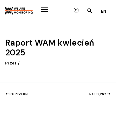
Przejdź
do
Instagram
EN
treści
Raport WAM kwiecień
2025
Przez
/
POPRZEDNI
NASTĘPNY