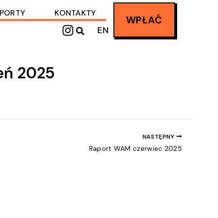
PORTY
KONTAKTY
WPŁAĆ
I
EN
n
s
t
ień 2025
a
g
r
a
m
NASTĘPNY
Raport WAM czerwiec 2025