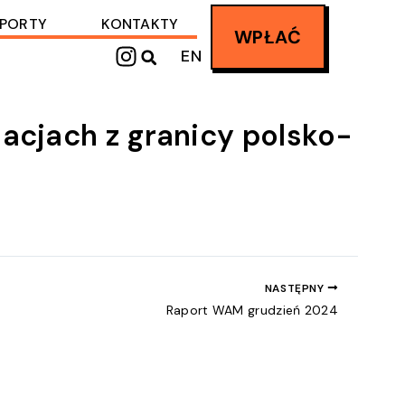
PORTY
KONTAKTY
WPŁAĆ
I
EN
n
s
t
acjach z granicy polsko-
a
g
r
a
m
NASTĘPNY
Raport WAM grudzień 2024