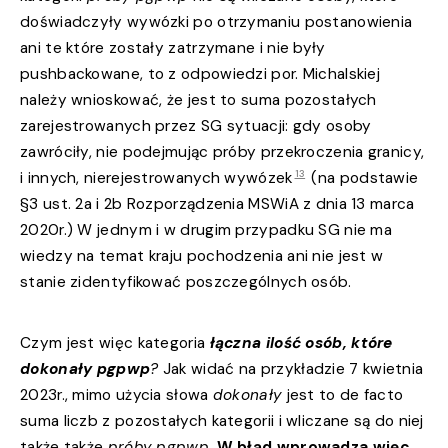
doświadczyły wywózki po otrzymaniu postanowienia
ani te które zostały zatrzymane i nie były
pushbackowane, to z odpowiedzi por. Michalskiej
należy wnioskować, że jest to suma pozostałych
zarejestrowanych przez SG sytuacji: gdy osoby
zawróciły, nie podejmując próby przekroczenia granicy,
13
i innych, nierejestrowanych wywózek
(na podstawie
§3 ust. 2a i 2b Rozporządzenia MSWiA z dnia 13 marca
2020r.) W jednym i w drugim przypadku SG nie ma
wiedzy na temat kraju pochodzenia ani nie jest w
stanie zidentyfikować poszczególnych osób.
Czym jest więc kategoria
łączna ilość osób, które
dokonały pgpwp
?
Jak widać na przykładzie 7 kwietnia
2023r., mimo użycia słowa
dokonały
jest to de facto
suma liczb z pozostałych kategorii i wliczane są do niej
także także
próby pgpwp
.
W błąd wprowadza więc