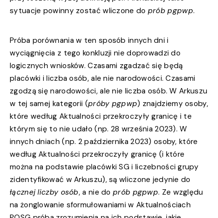
sytuacje powinny zostać wliczone do
prób pgpwp
.
Próba porównania w ten sposób innych dni i
wyciągnięcia z tego konkluzji nie doprowadzi do
logicznych wniosków. Czasami zgadzać się będą
placówki i liczba osób, ale nie narodowości. Czasami
zgodzą się narodowości, ale nie liczba osób. W Arkuszu
w tej samej kategorii (
próby pgpwp
) znajdziemy osoby,
które według Aktualności przekroczyły granicę i te
którym się to nie udało (np. 28 września 2023). W
innych dniach (np. 2 października 2023) osoby, które
według Aktualności przekroczyły granicę (i które
można na podstawie placówki SG i liczebności grupy
zidentyfikować w Arkuszu), są wliczone jedynie do
łącznej liczby osób
, a nie do
prób pgpwp
. Ze względu
na żonglowanie sformułowaniami w Aktualnościach
POSG próba zrozumienia na ich podstawie, jakie