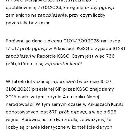
w nowej wersji Arkusza statystycznego
,
opublikowanej 27.03.2024, kategorię
próby pgpwp
zamieniono na
zapobieżenia
, przy czym liczby
pozostały bez zmian.
Porównując dane z okresu 01.01‒17.09.2023: na liczbę
17 017
prób pgpwp
w Arkuszach KGSG przypada 16 281
zapobieżeń
w Raporcie KGSG. Czym jest więc 736
prób, które nie są
zapobieżeniami
?
W tabeli dotyczącej
zapobieżeń
(w okresie 15.07‒
31.08.2023) przesłanej SIP przez KGSG znajdziemy
3015 osób, w tym jedynie 4 o nieokreślonej
narodowości. W tym samym czasie w Arkuszach KGSG
odnotowanych jest 3711
prób pgpwp
, a więc o 696
więcej. Porównując te dwa źródła, zauważymy, że
liczby są prawie identyczne w kontekście danych