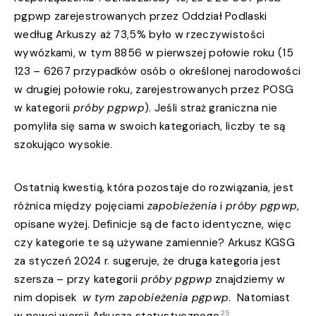
pgpwp zarejestrowanych przez Oddział Podlaski
według Arkuszy aż 73,5% było w rzeczywistości
wywózkami, w tym 8856 w pierwszej połowie roku (15
123 – 6267 przypadków osób o określonej narodowości
w drugiej połowie roku, zarejestrowanych przez POSG
w kategorii
próby pgpwp
). Jeśli straż graniczna nie
pomyliła się sama w swoich kategoriach, liczby te są
szokująco wysokie.
Ostatnią kwestią, która pozostaje do rozwiązania, jest
różnica między pojęciami
zapobieżenia
i
próby pgpwp
,
opisane wyżej. Definicje są de facto identyczne, więc
czy kategorie te są używane zamiennie? Arkusz KGSG
za styczeń 2024 r. sugeruje, że druga kategoria jest
szersza – przy kategorii
próby pgpwp
znajdziemy w
nim dopisek
w tym zapobieżenia pgpwp
. Natomiast
25