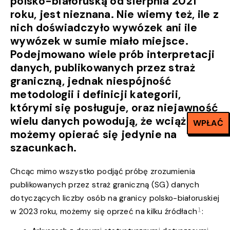
polsko-białoruską od sierpnia 2021
roku, jest nieznana. Nie wiemy też, ile z
nich doświadczyło wywózek ani ile
wywózek w sumie miało miejsce.
Podejmowano wiele prób interpretacji
danych, publikowanych przez straż
graniczną, jednak niespójność
metodologii i definicji kategorii,
którymi się posługuje, oraz niejawność
wielu danych powodują, że wciąż
WPŁAĆ
możemy opierać się jedynie na
szacunkach.
Chcąc mimo wszystko podjąć próbę zrozumienia
publikowanych przez straż graniczną (SG) danych
dotyczących liczby osób na granicy polsko-białoruskiej
1
w 2023 roku, możemy się oprzeć na kilku źródłach
: