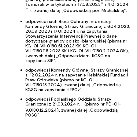
6
Tomczak w artykułach z 17.08.2023
i 4.01.2024
7
r., zwanej dalej „Odpowiedzią por. Michalskiej”;
odpowiedziach Biura Ochrony Informacji
Komendy Głównej Straży Granicznej z 6.04.2023,
26.09.2023 i 17.01.2024 r. na zapytania
Stowarzyszenia Interwencji Prawnej o dane
dotyczące granicy polsko-białoruskiej (pisma nr
KG-OI-VIII.0180.51.2023.KK, KG-OI-
VIII.0180.118.2023.KK i KG-OI-VIII.0180.2.2024.OK),
zwanych dalej „Odpowiedziami KGSG na
zapytania SIP”;
odpowiedzi Komendy Głównej Straży Granicznej
z 12.02.2024 r. na zapytanie Helsińskiej Fundacji
Praw Człowieka (pismo nr KG-OI-
VIII.0180.13.2024), zwanej dalej „Odpowiedzią
KGSG na zapytanie HFPCz”;
odpowiedzi Podlaskiego Oddziału Straży
8
Granicznej z 21.03.2024 r.
(pismo nr PD-OI-
V.0180.12.2024), zwanej dalej „Odpowiedzią
POSG”.