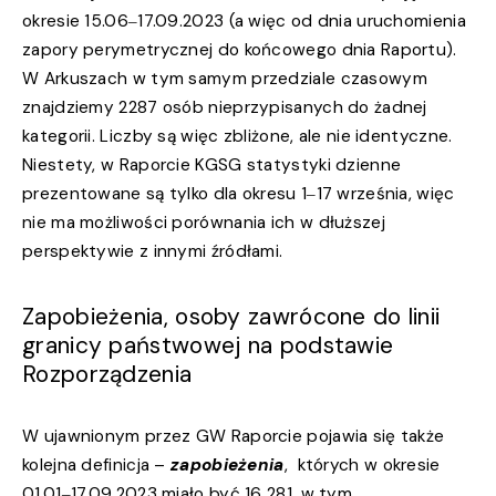
okresie 15.06‒17.09.2023 (a więc od dnia uruchomienia
zapory perymetrycznej do końcowego dnia Raportu).
W Arkuszach w tym samym przedziale czasowym
znajdziemy 2287 osób nieprzypisanych do żadnej
kategorii. Liczby są więc zbliżone, ale nie identyczne.
Niestety, w Raporcie KGSG statystyki dzienne
prezentowane są tylko dla okresu 1‒17 września, więc
nie ma możliwości porównania ich w dłuższej
perspektywie z innymi źródłami.
Zapobieżenia, osoby zawrócone do linii
granicy państwowej na podstawie
Rozporządzenia
W ujawnionym przez GW Raporcie pojawia się także
kolejna definicja –
zapobieżenia
, których w okresie
01.01‒17.09.2023 miało być 16 281, w tym