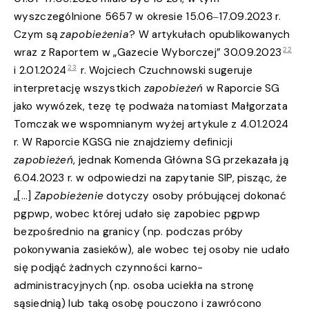
wyszczególnione 5657 w okresie 15.06‒17.09.2023 r.
Czym są
zapobieżenia
? W artykułach opublikowanych
22
wraz z Raportem w „Gazecie Wyborczej” 30.09.2023
23
i 2.01.2024
r.
Wojciech Czuchnowski sugeruje
interpretację wszystkich
zapobieżeń
w Raporcie SG
jako wywózek, tezę tę podważa natomiast Małgorzata
Tomczak we wspomnianym wyżej artykule z 4.01.2024
r. W Raporcie KGSG nie znajdziemy definicji
zapobieżeń
, jednak Komenda Główna SG przekazała ją
6.04.2023 r. w odpowiedzi na zapytanie SIP, pisząc, że
„[…]
Zapobieżenie
dotyczy osoby próbującej dokonać
pgpwp, wobec której udało się zapobiec pgpwp
bezpośrednio na granicy (np. podczas próby
pokonywania zasieków), ale wobec tej osoby nie udało
się podjąć żadnych czynności karno-
administracyjnych (np. osoba uciekła na stronę
sąsiednią) lub taką osobę pouczono i zawrócono