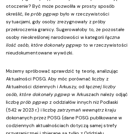
otoczenie? Być może pozwoliła w prosty sposób
określić, ile
prób pgpwp
było w rzeczywistości
sytuacjami, gdy osoby zrezygnowały z próby
przekroczenia granicy. Sugerowałoby to, że pozostałe
osoby nieokreślonej narodowości w kategorii
łączna
ilość osób, które dokonały pgpwp
to w rzeczywistości
nieudokumentowane wywózki.
Możemy spróbować sprawdzić tę teorię, analizując
Aktualności POSG. Aby móc porównać liczby z
Aktualności dziennych i Arkuszy, od
łącznej liczby
osób, które dokonały pgpwp
w Arkuszach należy odjąć
liczbę
prób pgpwp
z oddziałów innych niż Podlaski
(542 w 2023 r.) i liczbę
zatrzymań wewnątrz kraju
dokonanych przez POSG (dane POSG publikowane w
codziennych aktualnościach dotyczą samej strefy
przygranicznej i zbierane są tylko z Oddziału