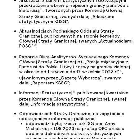
Arkuszach z danymi statystycznymi dotyczącymi
przekroczenia wbrew przepisom granicy państwa z
2
Białorusią
, tworzonych przez Komendę Główną
Straży Granicznej, zwanych dalej „Arkuszami
statystycznymi KGSG”;
Aktualnościach Podlaskiego Oddziału Straży
Granicznej, publikowanych na stronie Komendy
Głównej Straży Granicznej, zwanych „Aktualnościami
3
POSG”
;
Raporcie Biura Analityczno-Sytuacyjnego Komendy
Głównej Straży Granicznej pt. „Presja migracyjna z
Białorusi do Polski, Litwy i Łotwy na granicy zielonej
4
w okresie od 1 stycznia do 17 września 2023 r.”
,
ujawnionym przez „Gazetę Wyborczą”, zwanym
dalej „Raportem KGSG”;
5
Informacji Statystycznej
publikowanej kwartalnie
przez Komendę Główną Straży Granicznej, zwanej
dalej „Informacją statystyczną”;
Odpowiedziach Straży Granicznej na zapytania o
udostępnienie informacji publicznej:
odpowiedzi byłej rzeczniczki SG por. Anny
Michalskiej z 1.08.2023 na prośbę OKO.press o
podanie dokładnych statystyk dotyczących
granicy, przenalizowanej przez Małgorzatę