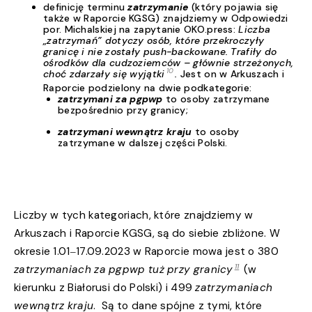
definicję terminu
zatrzymanie
(który pojawia się
także w Raporcie KGSG) znajdziemy w Odpowiedzi
por. Michalskiej na zapytanie OKO.press:
Liczba
„zatrzymań” dotyczy osób, które przekroczyły
granicę i nie zostały push-backowane. Trafiły do
ośrodków dla cudzoziemców – głównie strzeżonych,
10
choć zdarzały się wyjątki
.
Jest on w Arkuszach i
Raporcie podzielony na dwie podkategorie:
zatrzymani za pgpwp
to osoby zatrzymane
bezpośrednio przy granicy;
zatrzymani wewnątrz kraju
to osoby
zatrzymane w dalszej części Polski.
Liczby w tych kategoriach, które znajdziemy w
Arkuszach i Raporcie KGSG, są do siebie zbliżone. W
okresie 1.01‒17.09.2023 w Raporcie mowa jest o 380
11
zatrzymaniach za pgpwp tuż przy granicy
(w
kierunku z Białorusi do Polski) i 499
zatrzymaniach
wewnątrz kraju
. Są to dane spójne z tymi, które