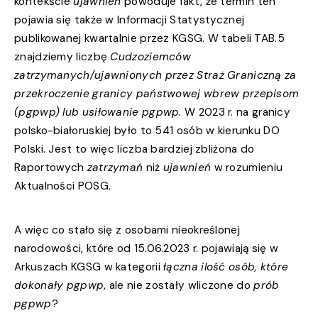
kontekście
ujawnień
powoduje fakt, że termin ten
pojawia się także w Informacji Statystycznej
publikowanej kwartalnie przez KGSG. W tabeli TAB.5
znajdziemy liczbę
Cudzoziemców
zatrzymanych/ujawnionych przez Straż Graniczną za
przekroczenie granicy państwowej wbrew przepisom
(pgpwp) lub usiłowanie pgpwp.
W 2023 r. na granicy
polsko-białoruskiej było to 541 osób w kierunku DO
Polski. Jest to więc liczba bardziej zbliżona do
Raportowych
zatrzymań
niż
ujawnień
w rozumieniu
Aktualności POSG.
A więc co stało się z osobami nieokreślonej
narodowości, które od 15.06.2023 r. pojawiają się w
Arkuszach KGSG w kategorii
łączna ilość osób, które
dokonały pgpwp
, ale nie zostały wliczone do
prób
pgpwp
?