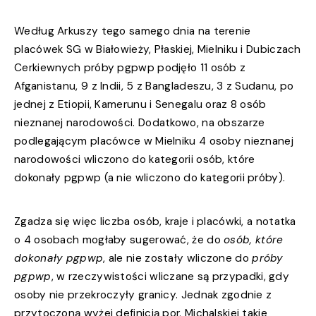
Według Arkuszy tego samego dnia na terenie
placówek SG w Białowieży, Płaskiej, Mielniku i Dubiczach
Cerkiewnych próby pgpwp podjęło 11 osób z
Afganistanu, 9 z Indii, 5 z Bangladeszu, 3 z Sudanu, po
jednej z Etiopii, Kamerunu i Senegalu oraz 8 osób
nieznanej narodowości. Dodatkowo, na obszarze
podlegającym placówce w Mielniku 4 osoby nieznanej
narodowości wliczono do kategorii osób, które
dokonały pgpwp (a nie wliczono do kategorii próby).
Zgadza się więc liczba osób, kraje i placówki, a notatka
o 4 osobach mogłaby sugerować, że do
osób, które
dokonały pgpwp
, ale nie zostały wliczone do
próby
pgpwp
, w rzeczywistości wliczane są przypadki, gdy
osoby nie przekroczyły granicy. Jednak zgodnie z
przytoczoną wyżej definicją por. Michalskiej takie