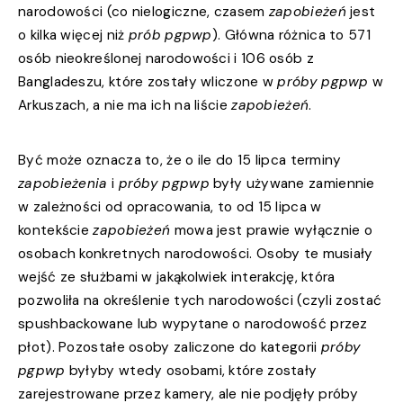
narodowości (co nielogiczne, czasem
zapobieżeń
jest
o kilka więcej niż
prób pgpwp
). Główna różnica to 571
osób nieokreślonej narodowości i 106 osób z
Bangladeszu, które zostały wliczone w
próby pgpwp
w
Arkuszach, a nie ma ich na liście
zapobieżeń
.
Być może oznacza to, że o ile do 15 lipca terminy
zapobieżenia
i
próby pgpwp
były używane zamiennie
w zależności od opracowania, to od 15 lipca w
kontekście
zapobieżeń
mowa jest prawie wyłącznie o
osobach konkretnych narodowości. Osoby te musiały
wejść ze służbami w jakąkolwiek interakcję, która
pozwoliła na określenie tych narodowości (czyli zostać
spushbackowane lub wypytane o narodowość przez
płot). Pozostałe osoby zaliczone do kategorii
próby
pgpwp
byłyby wtedy osobami, które zostały
zarejestrowane przez kamery, ale nie podjęły próby