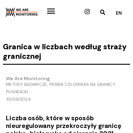
Przejdź
do
Instagram
EN
treści
Granica w liczbach według straży
granicznej
We Are Monitoring
METODY BADAWCZE
,
PRAWA CZŁOWIEKA NA GRANICY
,
PUSHBACKI
30/09/2024
Liczba osób, które w sposób
nieuregulowany przekroczyły granicę