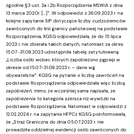
zgodnie §3 ust. 2a i 2b Rozporządzenia MSWiA z dnia
13 marca 2020r. […]”. W odpowiedzi z 26.09.2023 r. na
kolejne zapytanie SIP dotyczące liczby cudzoziemców
zawróconych do linii granicy państwowej na podstawie
Rozporządzenia, KGSG odpowiedziała, że do 15 lipca
2023 r. nie zbierała takich danych, natomiast za okres
15.07‒31.08.2023 udostępniła tabelę zatytułowaną
„Liczba osób wobec których zapobieżono pgpwp w
okresie od 15.07-31.08.2023 r. – dane wg
obywatelstw”. KGSG na pytanie o liczbę
zawróceń
na
podstawie Rozporządzenia odpowiedziała więc liczbą
zapobieżeń,
mimo, że wcześniej sama napisała, ze
zapobieżenia
to kategoria szersza niż wywózki na
podstawie Rozporządzenia. Natomiast w odpowiedzi z
12.02.2024 r. na zapytanie HFPCz KGSG poinformowała,
że „Straż Graniczna do dnia 05.07.2023 r. nie
prowadziła oddzielnej ewidencji osób zawróconych do