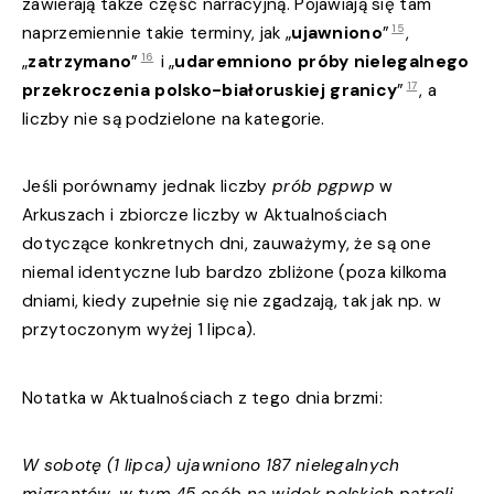
zawierają także część narracyjną. Pojawiają się tam
15
naprzemiennie takie terminy, jak „
ujawniono
”
,
16
„
zatrzymano
”
i „
udaremniono próby nielegalnego
17
przekroczenia polsko-białoruskiej granicy
”
, a
liczby nie są podzielone na kategorie.
Jeśli porównamy jednak liczby
prób pgpwp
w
Arkuszach i zbiorcze liczby w Aktualnościach
dotyczące konkretnych dni, zauważymy, że są one
niemal identyczne lub bardzo zbliżone (poza kilkoma
dniami, kiedy zupełnie się nie zgadzają, tak jak np. w
przytoczonym wyżej 1 lipca).
Notatka w Aktualnościach z tego dnia brzmi:
W sobotę (1 lipca) ujawniono 187 nielegalnych
migrantów, w tym 45 osób na widok polskich patroli