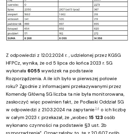
Z odpowiedzi z 12.02.2024 r. , udzielonej przez KGSG
HFPCz, wynika, że od 5 lipca do końca 2023 r. SG
wykonała
6055
wywózek na podstawie
Rozporządzenia. A ile ich było w pierwszej połowie
roku? Zgodnie z informacjami przekazywanymi przez
Komendę Główną SG liczba ta nie była monitorowana,
zaskoczyć więc powinien fakt, że Podlaski Oddział SG
24
w odpowiedzi z 21.03.2024 na zapytanie
o ich liczbę
w całym 2023 r. przekazał, że „wobec
15 123
osób
wykonano czynności na podstawie §3 ust. 2b
rozporządzenia”. Oznaczałoby to, że z 20 607 prób