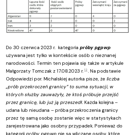
Do 30 czerwca 2023 r. kategoria
próby pgpwp
używana jest tylko w kontekście osób o nieznanej
narodowości. Termin ten pojawia się także w artykule
12
Małgorzaty Tomczak z 17.08.2023 r.
. Na podstawie
Odpowiedzi por. Michalskiej autorka pisze, że
liczba
„prób przekroczeń granicy” to suma sytuacji, w
których służby zauważyły, że ktoś próbuje przejść
przez granicę, lub już ją przeszedł.
Każda kolejna –
udana lub nieudana – próba przekroczenia granicy
przez tę samą osobę zostanie więc w statystykach
zarejestrowana jako osobny przypadek. Ponieważ do
kategorii
próby pgpwp
nie są wliczane osoby, które